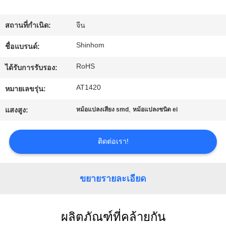
สถานที่กำเนิด:
จีน
ทัวร์
Shinhom
ชื่อแบรนด์:
โรงงาน
RoHS
ได้รับการรับรอง:
AT1420
การ
หมายเลขรุ่น:
,
แสงสูง:
หม้อแปลงเสียง smd
หม้อแปลงชนิด ei
ควบคุม
คุณภาพ
ติดต่อเรา!
ติดต่อ
ขยายรายละเอียด
เรา
ผลิตภัณฑ์ที่คล้ายกัน