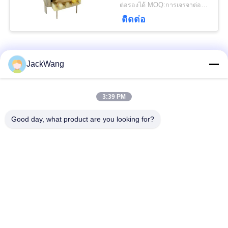
ต่อรองได้ MOQ:การเจรจาต่อรอง
ติดต่อ
PRIVACY
POLICY
หมวดหมู่ยอดนิยม
ทั้งหมด
JackWang
แยกหม้อแปลงกระแส
3:39 PM
หม้อแปลงกระแสไฟฟ้า
หลัก
Good day, what product are you looking for?
เซนเซอร์ Hall Effect
หม้อแปลงความถี่สูง
ปัจจุบัน
ตัวเหนี่ยวนำพลังงาน
Surface Mount Power
จิ้ม
Inductors
ตัวนำกระแสไฟฟ้า
โชคโหมดสามัญ