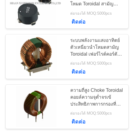
โหมด Toroidal สามัญ
ข่าว
200uH - 20mH
ต่อรองได้ MOQ:5000pcs
ติดต่อ
กรณี
ระบบพลังงานแสงอาทิตย์
ตัวเหนี่ยวนำโหมดสามัญ
ขอ
Toroidal เฟอร์ไรต์คอร์ตัว
เหนี่ยวนำ ISO9001
ต่อรองได้ MOQ:5000pcs
ใบ
ติดต่อ
เสนอ
ความถี่สูง Choke Toroidal
ราคา
คอยล์ความจุต่ำจรเข้
ประสิทธิภาพการกรองที่
แข็งแกร่ง
ต่อรองได้ MOQ:5000pcs
แผนผัง
ติดต่อ
เว็บไซต์