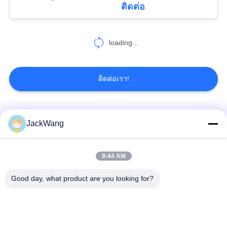
ติดต่อ
loading...
ติดต่อเรา!
หมวดหมู่ยอดนิยม
ทั้งหมด
JackWang
แยกหม้อแปลงกระแส
9:44 AM
หม้อแปลงกระแสไฟฟ้า
หลัก
Good day, what product are you looking for?
เซนเซอร์ Hall Effect
หม้อแปลงความถี่สูง
ปัจจุบัน