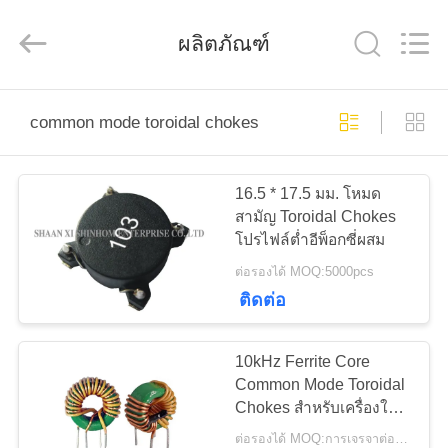
2019
-
2026
ผลิตภัณฑ์
Shaanxi
Shinhom
Enterprise
Co.,Ltd.
All
Rights
บ้าน
Reserved.
common mode toroidal chokes
สินค้า
16.5 * 17.5 มม. โหมด
สามัญ Toroidal Chokes
โปรไฟล์ต่ำอีพ็อกซี่ผสม
วิดีโอ
ต่อรองได้ MOQ:5000pcs
ติดต่อ
เกี่ยว
10kHz Ferrite Core
กับ
Common Mode Toroidal
Chokes สำหรับเครื่องใช้
เรา
ไฟฟ้า
ต่อรองได้ MOQ:การเจรจาต่อรอง