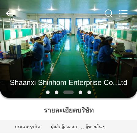
2019
-
2026
Shaanxi
Shinhom
Enterprise
Co.,Ltd.
All
Rights
บ้าน
Reserved.
สินค้า
วิดีโอ
Shaanxi Shinhom Enterprise Co.,Ltd
เกี่ยว
รายละเอียดบริษัท
กับ
ประเภทธุรกิจ:
ผู้ผลิตผู้ส่งออก , , , ผู้ขายอื่น ๆ
เรา