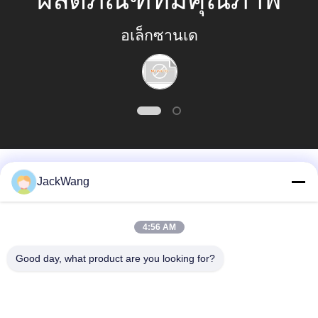
อเล็กซานเด
ดีและบรรจุอย่างดี เรา
PRIVACY
POLICY
จะทำการสั่งซื้อจา
กชินฮอนต่อไปอีกครั้ง
บริษัท ที่ซื่อสัตย์น่าเชื่อ
หมวดหมู่ยอดนิยม
ทั้งหมด
JackWang
ถือและมีประสิทธิภาพ
แยกหม้อแปลงกระแส
4:56 AM
หม้อแปลงกระแสไฟฟ้า
หลัก
มากในการจัดการกับ
Good day, what product are you looking for?
เซนเซอร์ Hall Effect
หม้อแปลงความถี่สูง
ปัจจุบัน