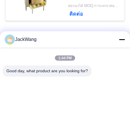
ต่อรองได้ MOQ:การเจรจาต่อรอง
ติดต่อ
PRIVACY
POLICY
หมวดหมู่ยอดนิยม
ทั้งหมด
JackWang
แยกหม้อแปลงกระแส
1:44 PM
หม้อแปลงกระแสไฟฟ้า
หลัก
Good day, what product are you looking for?
เซนเซอร์ Hall Effect
หม้อแปลงความถี่สูง
ปัจจุบัน
ตัวเหนี่ยวนำพลังงาน
Surface Mount Power
จิ้ม
Inductors
ตัวนำกระแสไฟฟ้า