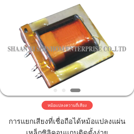
2019
-
2026
Shaanxi
Shinhom
Enterprise
Co.,Ltd.
All
Rights
บ้าน
Reserved.
สินค้า
วิดีโอ
เกี่ยว
หม้อแปลงความถี่เสียง
กับ
การแยกเสียงที่เชื่อถือได้หม้อแปลงแผ่น
เรา
เหล็กซิลิคอนแกนติดตั้งง่าย