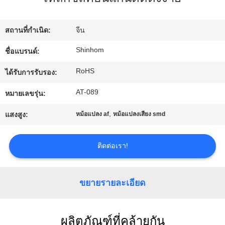
ทัวร์
สถานที่กำเนิด:
จีน
โรงงาน
Shinhom
ชื่อแบรนด์:
RoHS
ได้รับการรับรอง:
การ
AT-089
หมายเลขรุ่น:
ควบคุม
,
แสงสูง:
หม้อแปลง af
หม้อแปลงเสียง smd
คุณภาพ
ติดต่อเรา!
ติดต่อ
ขยายรายละเอียด
เรา
ผลิตภัณฑ์ที่คล้ายกัน