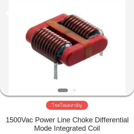
2019
-
2026
Shaanxi
Shinhom
Enterprise
Co.,Ltd.
All
Rights
บ้าน
Reserved.
สินค้า
วิดีโอ
เกี่ยว
โชคโหมดสามัญ
กับ
1500Vac Power Line Choke Differential
Mode Integrated Coil
เรา