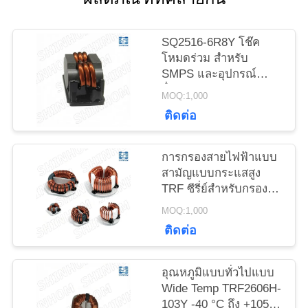
ข่าว
SQ2516-6R8Y โช๊ค
โหมดร่วม สำหรับ
กรณี
SMPS และอุปกรณ์
สื่อสาร การกรอง EMI
MOQ:1,000
ติดต่อ
ขอ
ใบ
การกรองสายไฟฟ้าแบบ
สามัญแบบกระแสสูง
เสนอ
TRF ซีรี่ย์สําหรับกรอง
สาย AC/DC และ
ราคา
MOQ:1,000
DC/DC
ติดต่อ
แผนผัง
อุณหภูมิแบบทั่วไปแบบ
Wide Temp TRF2606H-
เว็บไซต์
103Y -40 °C ถึง +105