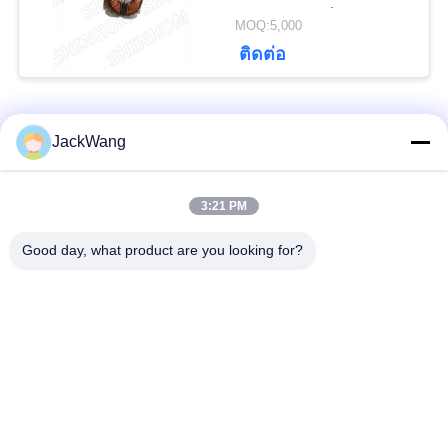
°C สําหรับอิเล็กทรอนิกส์
MOQ:5,000
รถยนต์และการควบคุม
PRIVACY
ติดต่อ
อุตสาหกรรม
POLICY
หมวดหมู่ยอดนิยม
ทั้งหมด
JackWang
แยกหม้อแปลงกระแส
3:21 PM
หม้อแปลงกระแสไฟฟ้า
หลัก
Good day, what product are you looking for?
เซนเซอร์ Hall Effect
หม้อแปลงความถี่สูง
ปัจจุบัน
ตัวเหนี่ยวนำพลังงาน
Surface Mount Power
จิ้ม
Inductors