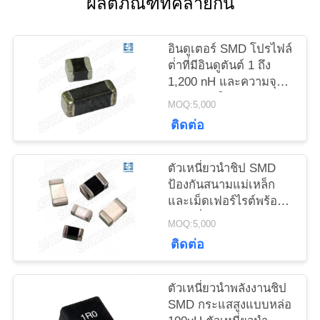
ผลิตภัณฑ์ที่คล้ายกัน
ข่าว
อินดูเตอร์ SMD โปรไฟล์
ต่ําที่มีอินดูตันต์ 1 ถึง
กรณี
1,200 nH และความจุ
แรงขนาดใหญ่สําหรับ
MOQ:5,000
การวางแผน PCB หนา
ขอ
ติดต่อ
แน่น
ใบ
ตัวเหนี่ยวนำชิป SMD
ป้องกันสนามแม่เหล็ก
เสนอ
และเม็ดเฟอร์ไรต์พร้อม
ตัวเหนี่ยวนำ 1µH–
ราคา
MOQ:5,000
100µH สำหรับการกรอง
ติดต่อ
EMI/RFI
แผนผัง
ตัวเหนี่ยวนำพลังงานชิป
SMD กระแสสูงแบบหล่อ
เว็บไซต์