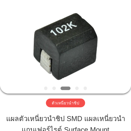
2019
-
2026
Shaanxi
Shinhom
Enterprise
Co.,Ltd.
All
Rights
บ้าน
Reserved.
สินค้า
วิดีโอ
เกี่ยว
ตัวเหนี่ยวนำชิป
กับ
แผลตัวเหนี่ยวนำชิป SMD แผลเหนี่ยวนำ
เรา
แกนเฟอร์ไรต์ Surface Mount