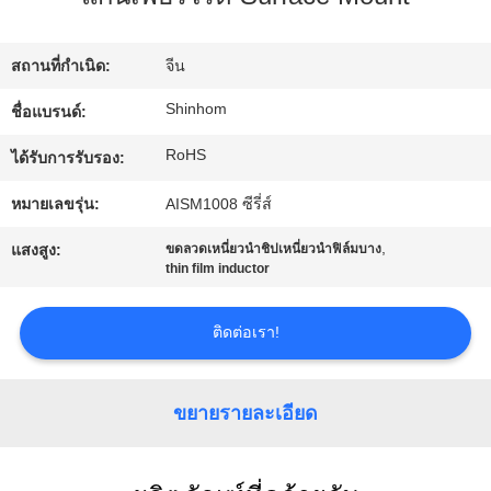
ทัวร์
สถานที่กำเนิด:
จีน
โรงงาน
Shinhom
ชื่อแบรนด์:
RoHS
ได้รับการรับรอง:
การ
หมายเลขรุ่น:
AISM1008 ซีรี่ส์
ควบคุม
,
แสงสูง:
ขดลวดเหนี่ยวนำชิปเหนี่ยวนำฟิล์มบาง
thin film inductor
คุณภาพ
ติดต่อเรา!
ติดต่อ
ขยายรายละเอียด
เรา