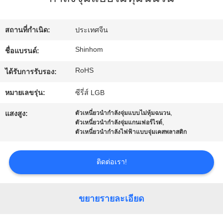
ทัวร์
สถานที่กำเนิด:
ประเทศจีน
โรงงาน
Shinhom
ชื่อแบรนด์:
RoHS
ได้รับการรับรอง:
การ
หมายเลขรุ่น:
ซีรี่ส์ LGB
ควบคุม
,
แสงสูง:
ตัวเหนี่ยวนำกำลังจุ่มแบบไม่หุ้มฉนวน
,
ตัวเหนี่ยวนำกำลังจุ่มแกนเฟอร์ไรต์
คุณภาพ
ตัวเหนี่ยวนำกำลังไฟฟ้าแบบจุ่มเคสพลาสติก
ติดต่อเรา!
ติดต่อ
เรา
ขยายรายละเอียด