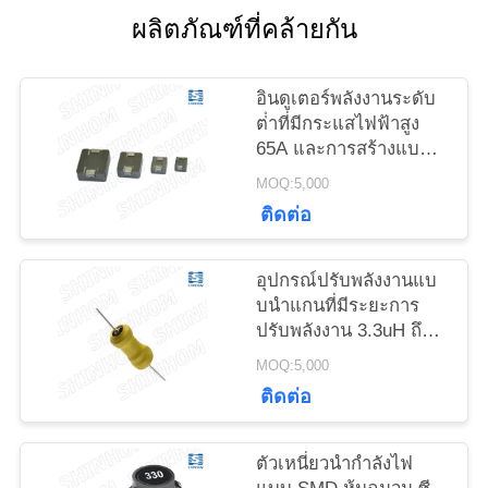
ข่าว
ผลิตภัณฑ์ที่คล้ายกัน
อินดูเตอร์พลังงานระดับ
กรณี
ต่ําที่มีกระแสไฟฟ้าสูง
65A และการสร้างแบบ
พับ / ปรางสําหรับระบบ
ขอ
MOQ:5,000
รถยนต์
ติดต่อ
ใบ
อุปกรณ์ปรับพลังงานแบ
เสนอ
บนําแกนที่มีระยะการ
ปรับพลังงาน 3.3uH ถึง
ราคา
500mH ความจุสูงและ
MOQ:5,000
การก่อสร้างแกนเฟอริท
ติดต่อ
แผนผัง
ตัวเหนี่ยวนำกำลังไฟ
เว็บไซต์