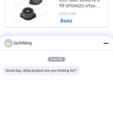
แบบ SMD หุ้มฉนวน ซี
รีส์ SPI0402S พร้อม
ความสามารถกระแสสูง
PRIVACY
MOQ:5,000
และการออกแบบที่
POLICY
ติดต่อ
กะทัดรัดสำหรับวงจร
แปลงไฟ DC-DC
หมวดหมู่ยอดนิยม
ทั้งหมด
JackWang
แยกหม้อแปลงกระแส
6:52 PM
หม้อแปลงกระแสไฟฟ้า
หลัก
Good day, what product are you looking for?
เซนเซอร์ Hall Effect
หม้อแปลงความถี่สูง
ปัจจุบัน
ตัวเหนี่ยวนำพลังงาน
Surface Mount Power
จิ้ม
Inductors