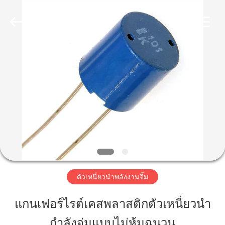
2019
-
2026
Shaanxi
Shinhom
Enterprise
Co.,Ltd.
All
Rights
บ้าน
Reserved.
สินค้า
วิดีโอ
เกี่ยว
ตัวเหนี่ยวนำพลังงานจิ้ม
กับ
แกนเฟอร์ไรต์เคสพลาสติกตัวเหนี่ยวนำ
เรา
กำลังจุ่มแบบไม่หุ้มฉนวน